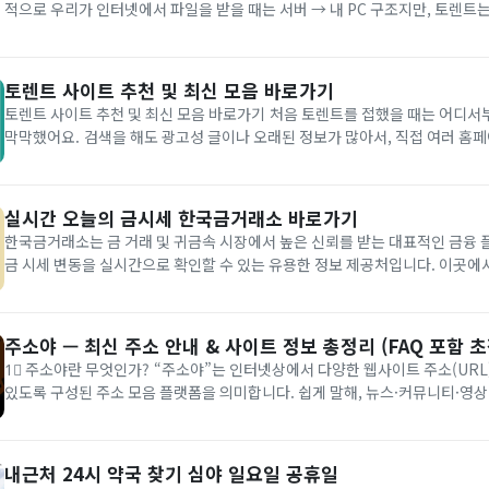
적으로 우리가 인터넷에서 파일을 받을 때는 서버 → 내 PC 구조지만, 토렌트
방식으로 파일을 조금씩 나눠 받아요. 예: A, B, C 세 사람이 각각 같은 영화를 토렌트로 다운로드하
고 있다면, A는...
토렌트 사이트 추천 및 최신 모음 바로가기
토렌트 사이트 추천 및 최신 모음 바로가기 처음 토렌트를 접했을 때는 어디서부터 시작해야 할지
막막했어요. 검색을 해도 광고성 글이나 오래된 정보가 많아서, 직접 여러 홈페이지를 둘러보고 실
제로 접속이 가능한 곳만 추려 봤습니다. 오늘은 제가 경험을 바탕으로 안전하게 접근할 수 있는 토
렌트 사이트 추천과 최신 모음을 정...
실시간 오늘의 금시세 한국금거래소 바로가기
한국금거래소는 금 거래 및 귀금속 시장에서 높은 신뢰를 받는 대표적인 금융 
금 시세 변동을 실시간으로 확인할 수 있는 유용한 정보 제공처입니다. 이곳에서
버바 등 다양한 금속류의 매매가 이루어지며, 실시간 금 시세와 함께 다이아몬드
귀금속 시세 정보도 제공하고 있습니다. 특히 금 시세는 경제적·정치...
주소야 — 최신 주소 안내 & 사이트 정보 총정리 (FAQ 포함 초
1⃣ 주소야란 무엇인가? “주소야”는 인터넷상에서 다양한 웹사이트 주소(URL)를 한눈에 모아볼 수
있도록 구성된 주소 모음 플랫폼을 의미합니다. 쉽게 말해, 뉴스·커뮤니티·영
·SNS 등 자주 찾는 사이트를 카테고리별로 정리해 한 곳에서 관리할 수 있는 서비스
럼 웹사이트가 많고 주소가 자주 바뀌는 시대에 “...
내근처 24시 약국 찾기 심야 일요일 공휴일