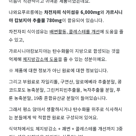
이름이 직관적이고 귀여운 제품이었는데요.
나와요푸르릉에는
차전자피 식이섬유 6,000mg
와
가르시니
아 캄보지아 추출물 780mg
이 함유되어 있습니다.
차전자피 식이섬유는
배변활동, 콜레스테롤 개선
에 도움을 줄
수 있고,
가르시니아캄보지아는 탄수화물이 지방으로 합성되는 것을
억제해
체지방감소에 도움
을 줄 수 있는 성분이에요.
※ 제품에 대한 정보가 아닌 원료에 대한 정보입니다.
그리고 부원료로 자일리톨, 구연산, 알로에베라 추출분말, 콩
코드포도 농축분말, 그린커피빈추출물, 녹차추출물 분말, 푸
룬 농축분말, 19종 혼합유산균 분말이 들어있습니다.
그래서 평소 앉아서 생활하시거나 탄수화물 위주로 식사하시
는 분들에게 딱 적합한 원료로 구성되어 있어요.
식약처에서도 체지방감소 + 쾌변 + 콜레스테롤 개선까지 3중