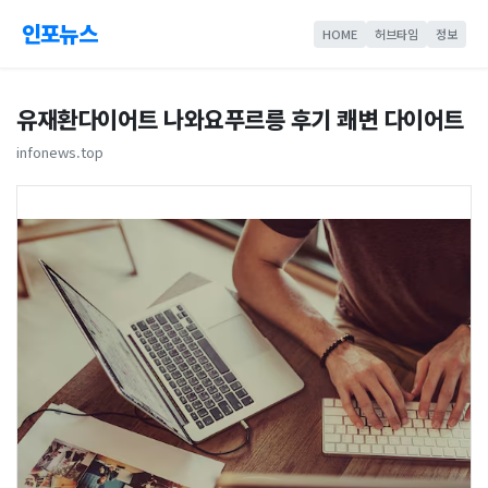
인포뉴스
HOME
허브타임
정보
유재환다이어트 나와요푸르릉 후기 쾌변 다이어트
infonews.top