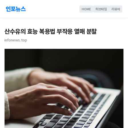
인포뉴스
HOME
허브타임
리뷰어
산수유의 효능 복용법 부작용 열매 분말
infonews.top