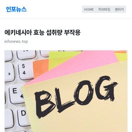
인포뉴스
HOME
허브타임
맨위키
에키네시아 효능 섭취량 부작용
infonews.top