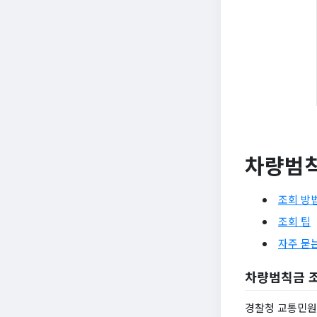
차량범칙
조회 방
조회 팁
자주 묻
차량범칙금 
경찰청 교통민원