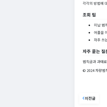
각각의 방법에 
조회 팁
미납 범
어플을 
자주 쓰
자주 묻는 질
범칙금과 과태료
© 2024 차량범
이전글