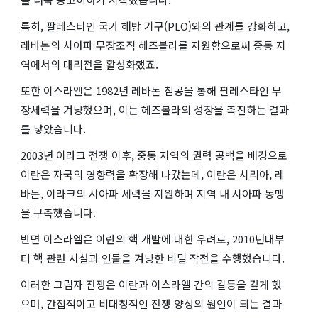
특히, 팔레스타인 국가 해방 기구(PLO)와의 관계를 강화하고,
레바논의 시아파 무장조직 헤즈볼라를 지원함으로써 중동 지
역에서의 대리전을 활성화했죠.
또한 이스라엘은 1982년 레바논 침공을 통해 팔레스타인 무
장세력을 겨냥했으며, 이는 헤즈볼라의 성장을 촉진하는 결과
를 낳았습니다.
2003년 이라크 전쟁 이후, 중동 지역의 권력 공백을 배경으로
이란은 자국의 영향력을 확장해 나갔는데, 이란은 시리아, 레
바논, 이라크의 시아파 세력을 지원하며 지역 내 시아파 동맹
을 구축했습니다.
반면 이스라엘은 이란의 핵 개발에 대한 우려로, 2010년대부
터 핵 관련 시설과 인물을 겨냥한 비밀 작전을 수행했습니다.
이러한 그림자 전쟁은 이란과 이스라엘 간의 갈등을 깊게 했
으며, 간접적이고 비대칭적인 전쟁 양상의 원인이 되는 결과