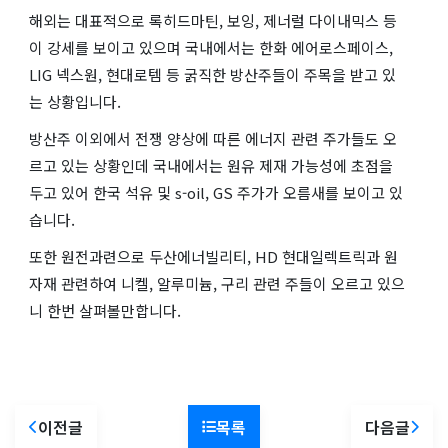
해외는 대표적으로 록히드마틴, 보잉, 제너럴 다이내믹스 등
이 강세를 보이고 있으며 국내에서는 한화 에어로스페이스,
LIG 넥스원, 현대로템 등 굵직한 방산주들이 주목을 받고 있
는 상황입니다.
방산주 이외에서 전쟁 양상에 따른 에너지 관련 주가들도 오
르고 있는 상황인데 국내에서는 원유 제재 가능성에 초점을
두고 있어 한국 석유 및 s-oil, GS 주가가 오름새를 보이고 있
습니다.
또한 원전과련으로 두산에너빌리티, HD 현대일렉트릭과 원
자재 관련하여 니켈, 알루미늄, 구리 관련 주들이 오르고 있으
니 한번 살펴볼만합니다.
이전글
목록
다음글