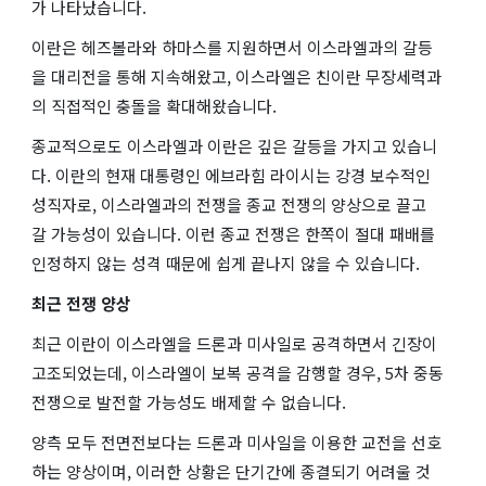
가 나타났습니다.
이란은 헤즈볼라와 하마스를 지원하면서 이스라엘과의 갈등
을 대리전을 통해 지속해왔고, 이스라엘은 친이란 무장세력과
의 직접적인 충돌을 확대해왔습니다.
종교적으로도 이스라엘과 이란은 깊은 갈등을 가지고 있습니
다. 이란의 현재 대통령인 에브라힘 라이시는 강경 보수적인
성직자로, 이스라엘과의 전쟁을 종교 전쟁의 양상으로 끌고
갈 가능성이 있습니다. 이런 종교 전쟁은 한쪽이 절대 패배를
인정하지 않는 성격 때문에 쉽게 끝나지 않을 수 있습니다.
최근 전쟁 양상
최근 이란이 이스라엘을 드론과 미사일로 공격하면서 긴장이
고조되었는데, 이스라엘이 보복 공격을 감행할 경우, 5차 중동
전쟁으로 발전할 가능성도 배제할 수 없습니다.
양측 모두 전면전보다는 드론과 미사일을 이용한 교전을 선호
하는 양상이며, 이러한 상황은 단기간에 종결되기 어려울 것