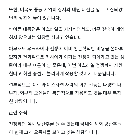
또한, 미국도 중동 지역의 정세와 내년 대선을 앞두고 진퇴양
난의 상황에 놓여 있습니다.
바이든 대통령은 이스라엘을 지지하면서도, 너무 깊숙이 개입
하지 않으려는 입장을 취하고 있습니다.
아무래도 우크라이나 전쟁에 이미 천문학적인 비용을 쏟아부
었지만 결과적으로 러시아가 이기는 전쟁이 되어가고 있는 상
황이라 내부 여론이 안 좋은데, 이번 이스라엘 전쟁까지 지원
한다고 하면 총선에 불리하게 작용할 것이기 때문입니다.
결론적으로, 이란과 이스라엘 사이의 이번 갈등은 다양한 내
부적, 외부적 요인들이 복합적으로 작용하고 있는 매우 복잡
한 상황입니다.
관련 주식
전쟁하면 역시 방산주를 들 수 있는데 국내와 해외 방산주들
이 현재 크게 오름새를 보이고 잇는 상황입니다.