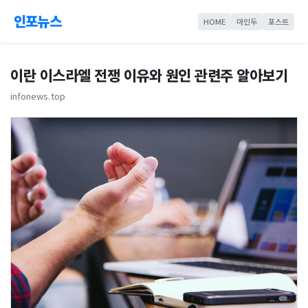
인포뉴스
HOME
마인두
포스트
이란 이스라엘 전쟁 이유와 원인 관련주 알아보기
infonews.top