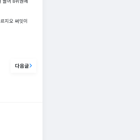
월 들어 8위권에
푸르지오 써밋이
다음글