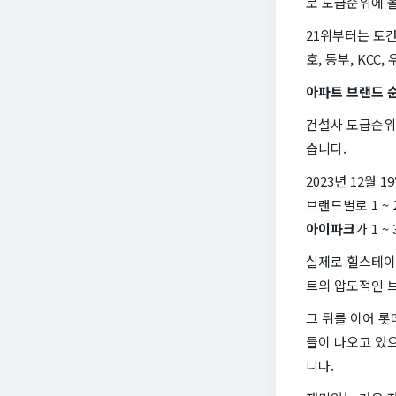
로 도급순위에 올
21위부터는 토건
호, 동부, KCC
아파트 브랜드 
건설사 도급순위
습니다.
2023년 12월
브랜드별로 1 ~
아이파크
가 1 
실제로 힐스테이
트의 압도적인 브
그 뒤를 이어 롯
들이 나오고 있으
니다.