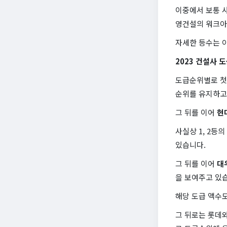
이중에서 보통 
영건설의 워크아
자세한 등수는 아
2023 건설사 
도급순위별로 첫
순위를 유지하고
그 뒤를 이어
현
사실상 1, 2등
있습니다.
그 뒤를 이어
대우
을 보여주고 있
해당 도급 액수도
그 뒤로는 롯데와