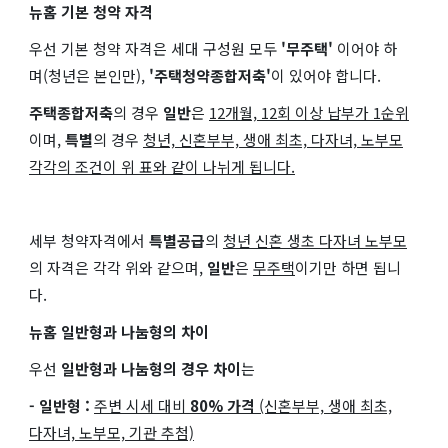
뉴홈 기본 청약 자격
우선 기본 청약 자격은 세대 구성원 모두
'무주택'
이어야 하
며(청년은 본인만),
'주택청약종합저축'
이 있어야 합니다.
주택종합저축
의 경우
일반
은
12개월, 12회 이상 납부가 1순위
이며,
특별
의 경우
청년, 신혼부부, 생애 최초, 다자녀, 노부모
각각의 조건이 위 표와 같이 나뉘게 됩니다.
세부 청약자격에서
특별공급
의
청년 신혼 생초 다자녀 노부모
의 자격은 각각 위와 같으며,
일반
은
무주택
이기만 하면 됩니
다.
뉴홈 일반형과 나눔형의 차이
우선
일반형과 나눔형의 경우 차이
는
- 일반형 :
주변 시세 대비
80% 가격
(신혼부부, 생애 최초,
다자녀, 노부모, 기관 추첨)