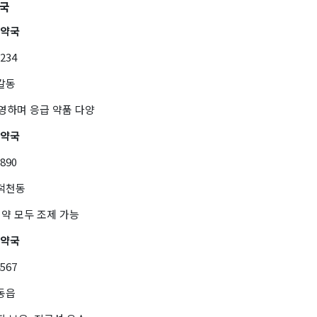
약국
간약국
1234
갈동
운영하며 응급 약품 다양
앙약국
7890
풍덕천동
 약 모두 조제 가능
간약국
4567
동읍