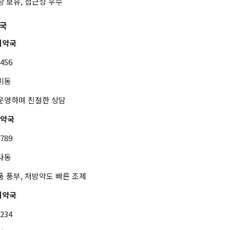
장 보유, 접근성 우수
약국
시약국
3456
미동
 운영하며 친절한 상담
간약국
6789
사동
품 풍부, 처방약도 빠른 조제
시약국
1234