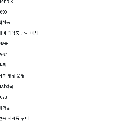
4시약국
7890
 백석동
대비 의약품 상시 비치
간약국
4567
은동
에도 정상 운영
4시약국
5678
 대화동
인용 의약품 구비