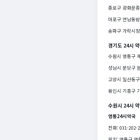
종로구 광화문종로약
마포구 연남동밤샘약
송파구 가락시장24
경기도 24시 
수원시 영통구 제일
성남시 분당구 분당2
고양시 일산동구 백
용인시 기흥구 기흥
수원시 24시 
영통24시약국
전화: 031-202-
위치: 영통구 영