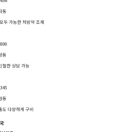
3456
자동
 모두 가능한 처방약 조제
7890
정동
친절한 상담 가능
2345
원동
약품도 다양하게 구비
약국