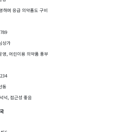
운영하며 응급 의약품도 구비
6789
중심상가
운영, 어린이용 의약품 풍부
1234
선동
 넉넉, 접근성 좋음
약국