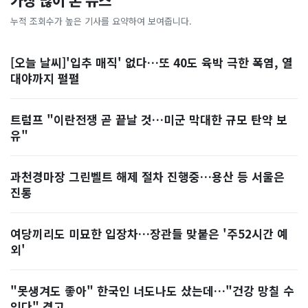
가장 많이 본 뉴스
누적 조회수가 높은 기사를 요약하여 보여줍니다.
[오늘 날씨]'입추 매직' 없다…또 40도 육박 극한 폭염, 열
대야까지 펄펄
트럼프 "이란전쟁 곧 끝날 것…미군 막대한 규모 탄약 보
유"
과천경마장 그린벨트 해제 절차 진행중…용산 등 서울은
진통
여당끼리도 미묘한 입장차…장관들 맞붙은 '주52시간 예
외'
"못생겨도 좋아" 한국인 너도나도 샀는데…"건강 망칠 수
있다" 경고, ...