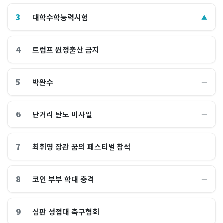
3
대학수학능력시험
▲
4
트럼프 원정출산 금지
―
5
박완수
―
6
단거리 탄도 미사일
―
7
최휘영 장관 꿈의 페스티벌 참석
―
8
코인 부부 학대 충격
―
9
심판 성접대 축구협회
―