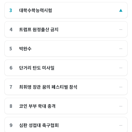
3
대학수학능력시험
▲
4
트럼프 원정출산 금지
―
5
박완수
―
6
단거리 탄도 미사일
―
7
최휘영 장관 꿈의 페스티벌 참석
―
8
코인 부부 학대 충격
―
9
심판 성접대 축구협회
―