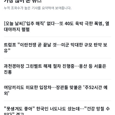
가장 많이 본 뉴스
누적 조회수가 높은 기사를 요약하여 보여줍니다.
[오늘 날씨]'입추 매직' 없다…또 40도 육박 극한 폭염, 열
대야까지 펄펄
트럼프 "이란전쟁 곧 끝날 것…미군 막대한 규모 탄약 보
유"
과천경마장 그린벨트 해제 절차 진행중…용산 등 서울은
진통
여당끼리도 미묘한 입장차…장관들 맞붙은 '주52시간 예
외'
"못생겨도 좋아" 한국인 너도나도 샀는데…"건강 망칠 수
있다" 경고, ...