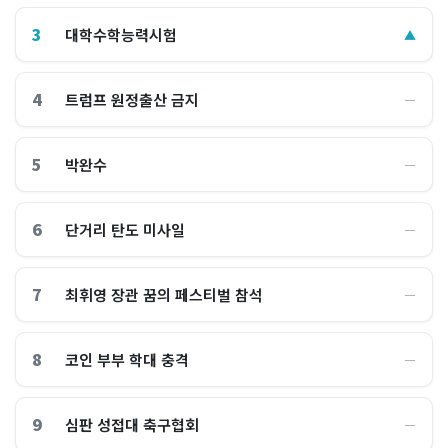
3
대학수학능력시험
▲
4
트럼프 원정출산 금지
―
5
박완수
―
6
단거리 탄도 미사일
―
7
최휘영 장관 꿈의 페스티벌 참석
―
8
코인 부부 학대 충격
―
9
심판 성접대 축구협회
―