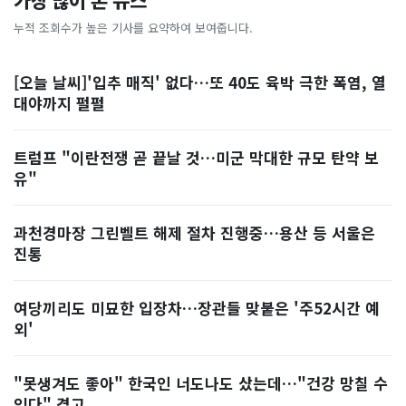
가장 많이 본 뉴스
누적 조회수가 높은 기사를 요약하여 보여줍니다.
[오늘 날씨]'입추 매직' 없다…또 40도 육박 극한 폭염, 열
대야까지 펄펄
트럼프 "이란전쟁 곧 끝날 것…미군 막대한 규모 탄약 보
유"
과천경마장 그린벨트 해제 절차 진행중…용산 등 서울은
진통
여당끼리도 미묘한 입장차…장관들 맞붙은 '주52시간 예
외'
"못생겨도 좋아" 한국인 너도나도 샀는데…"건강 망칠 수
있다" 경고, ...