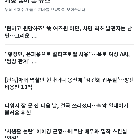
가장 많이 본 뉴스
누적 조회수가 높은 기사를 요약하여 보여줍니다.
'원하고 원망하죠' 故 애즈원 이민, 사망 최초 발견자는 남
편…그리운 ...
"황정민, 은폐용으로 멀티프로필 사용"…폭로 여성 A씨,
'쌍방 관계' ...
[단독]아내 역할만 한다더니 용산에 '김건희 집무실'…방탄
비용만 10억
더워서 잠 못 잔 다음 날, 결국 쓰러졌다…최악 열대야가
불러온 위험
'사생활 논란' 이이경 근황…베트남 배우와 밀착 스킨십
'깜짝'