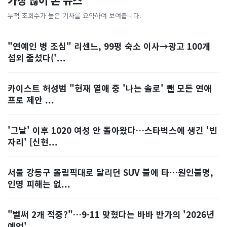
가장 많이 본 뉴스
누적 조회수가 높은 기사를 요약하여 보여줍니다.
"연예인 병 조심" 리센느, 99평 숙소 이사→광고 100개
섭외 줄섰다('...
카이스트 허성범 "현재 열애 중 '나는 솔로' 뺀 모든 연애
프로 제안 ...
'그날' 이후 1020 여성 안 돌아왔다…스타벅스에 생긴 '빈
자리' [신현...
서울 강동구 올림픽대로 달리던 SUV 불에 타…원인불명,
인명 피해는 없...
"벌써 2개 적중?"…9·11 맞혔다는 바바 반가의 '2026년
예언'