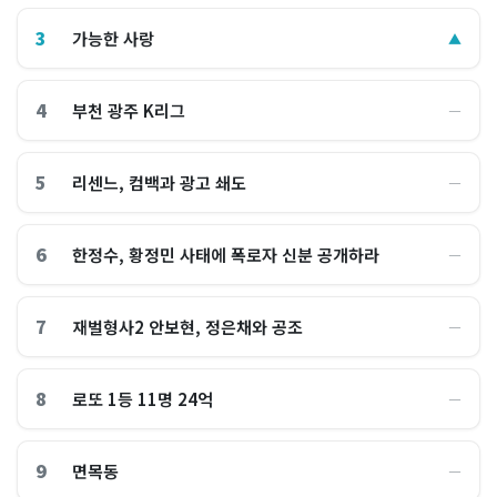
3
가능한 사랑
▲
4
부천 광주 K리그
―
5
리센느, 컴백과 광고 쇄도
―
6
한정수, 황정민 사태에 폭로자 신분 공개하라
―
7
재벌형사2 안보현, 정은채와 공조
―
8
로또 1등 11명 24억
―
9
면목동
―