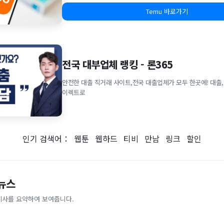
Temu 바로가기
전국 대부업체 랭킹 - 론365
안전한 대출 직거래 사이트,전국 대출업체가 모두 한곳에! 대출,
이렉트로
인기 검색어：
웹툰
웹하드
티비
만남
링크
할인
 뉴스
기사를 요약하여 보여줍니다.