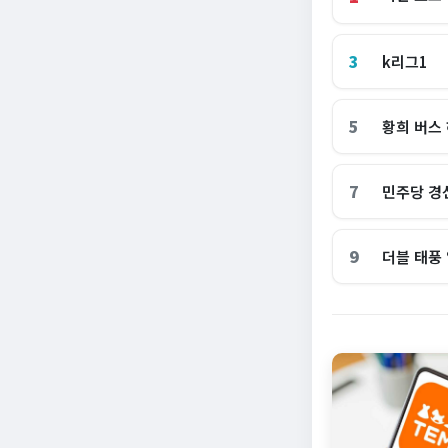
3
k리그1
5
황희 버스
7
민주당 경
9
더블 태풍