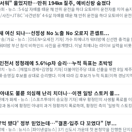
무서워" 울었지만…만취 194㎞ 질주, 예비신랑 숨졌다
사회 - 뉴스 : 5·6살 자매를 태운 채 만취 운전을 하다 오토바이 운전자를 치어 숨
/사진=JTBC '사건반장' 4·6살 자매를 태운 채 만취 운전을 하다 오토바이 운
 선고됐다. ...
 여신 되나···선정성 No 노출 No 오로지 콘셉트...
방송/가요 - 뉴스 : [OSEN=오세진 기자] 가수 최예나가 워터밤에 신선한 충격
워터밤 부산 참석 비하인드 사진을 공개했다. 이날 최예나는 라이브 실력을 비롯
었다.더욱 눈에 띄는 건 워터밤...
·인천서 정청래에 5.6%p차 승리…누적 득표는 초박빙
 정치 - 뉴스 : [헤럴드경제=김영철 기자] 더불어민주당 대표 선출을 위한 8일 
·송영길 후보를 상대로 승리했다. 이에 따라 김 후보가 누적 득표(이하 경남지역
위를 탈환했으나 정 후보와...
아내도 불륜 의심해 난리 치더니…이젠 일방 스토커 몰...
 연예가 화제 - 뉴스 : [스포츠투데이 송오정 기자] 배우 황정민의 사생활 폭로를 
과 동시에 황정민 아내의 과거 정황까지 폭로하며, 황정민 측의 '일방적 스토킹
 7일 자신의 SNS를 통해 "황...
 7억 됐다' 정부 믿었는데…"결혼·입주 다 꼬였다" [부...
경제 - 뉴스 : 뉴시스 [파이낸셜뉴스] 3기 신도시 가운데 첫 본청약을 진행한 단지는