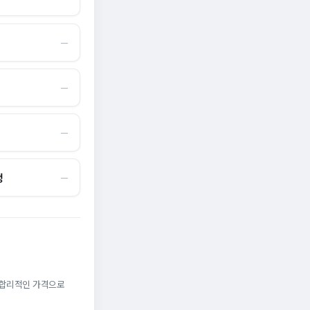
―
―
―
정
―
. 합리적인 가격으로