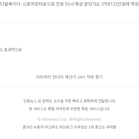
A3블록이다. 신혼희망타운으로 전용 55㎡ 평균 분양가는 3억9722만원에 책정
약 2년뒤인 202...
고, 효과적으로
티비위키
만나이 계산기
24시 약국 찾기
인포뉴스 은 원하는 소식을 가장 빠르고 정확하게 전달합니다.
본 서비스는 포털 사이트와 무관한 독립 서비스입니다.
© infonews Corp. All Rights Reserved.
론365
뉴토끼 최신주소
러브토크
이유있는 1위 흥신소
유머판