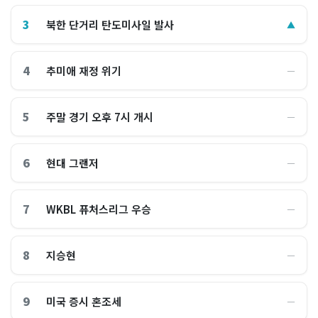
3
북한 단거리 탄도미사일 발사
▲
4
추미애 재정 위기
―
5
주말 경기 오후 7시 개시
―
6
현대 그랜저
―
7
WKBL 퓨처스리그 우승
―
8
지승현
―
9
미국 증시 혼조세
―