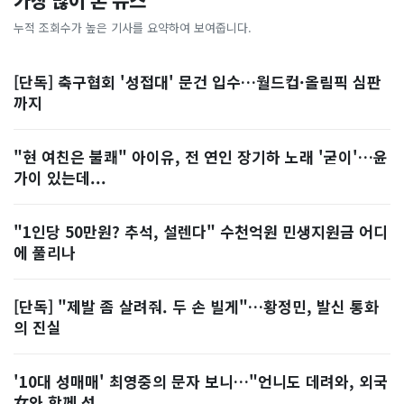
가장 많이 본 뉴스
누적 조회수가 높은 기사를 요약하여 보여줍니다.
[단독] 축구협회 '성접대' 문건 입수…월드컵·올림픽 심판
까지
"현 여친은 불쾌" 아이유, 전 연인 장기하 노래 '굳이'…윤
가이 있는데...
"1인당 50만원? 추석, 설렌다" 수천억원 민생지원금 어디
에 풀리나
[단독] "제발 좀 살려줘. 두 손 빌게"…황정민, 발신 통화
의 진실
'10대 성매매' 최영중의 문자 보니…"언니도 데려와, 외국
女와 함께 성...