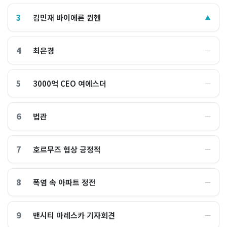
3
김민재 바이에른 뮌헨
▲
4
최은경
―
5
3000억 CEO 여에스더
―
6
법관
―
7
호르무즈 협상 긍정적
―
8
폭염 속 아파트 정전
―
9
맨시티 마레스카 기자회견
―