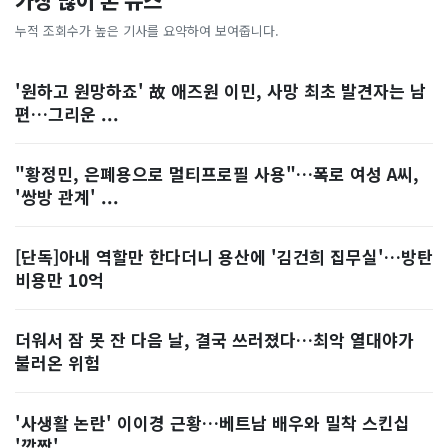
가장 많이 본 뉴스
누적 조회수가 높은 기사를 요약하여 보여줍니다.
'원하고 원망하죠' 故 애즈원 이민, 사망 최초 발견자는 남
편…그리운 ...
"황정민, 은폐용으로 멀티프로필 사용"…폭로 여성 A씨,
'쌍방 관계' ...
[단독]아내 역할만 한다더니 용산에 '김건희 집무실'…방탄
비용만 10억
더워서 잠 못 잔 다음 날, 결국 쓰러졌다…최악 열대야가
불러온 위험
'사생활 논란' 이이경 근황…베트남 배우와 밀착 스킨십
'깜짝'