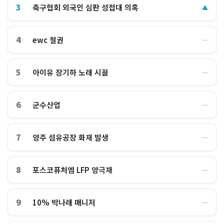
3
축구협회 외국인 심판 성접대 의혹
▲
4
ewc 철권
―
5
아이유 장기하 노래 시끌
―
6
군수산업
―
7
양주 섬유공장 화재 발생
―
8
포스코퓨처엠 LFP 양극재
―
9
10% 박나래 매니저
―