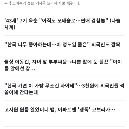
누적 조회수가 높은 기사를 요약하여 보여줍니다.
'43세' 7기 옥순 "아직도 모태솔로…연애 경험無" (나솔
사계)
"한국 너무 좋아하는데…이 정도일 줄은" 외국인도 깜짝
돌싱 이동건, 자녀 앞 부부싸움→나쁜 말에 눈 질끈 "아이
들 앞에선 참...
"한국 가면 이 가방 무조건 사야돼"…3천원에 외국인들 싹
쓸이해 간다는데
고시원 원룸 열었더니 뱀, 아파트엔 '맹독' 코브라가…