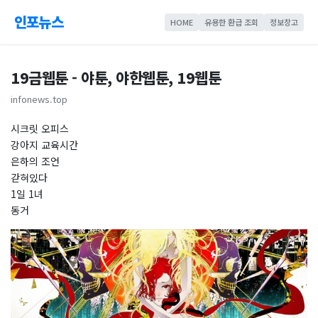
인포뉴스
HOME
유용한 환급 조회
정보창고
19금웹툰 - 야툰, 야한웹툰, 19웹툰
infonews.top
시크릿 오피스
강아지 교육시간
은하의 조언
갇혀있다
1일 1녀
동거