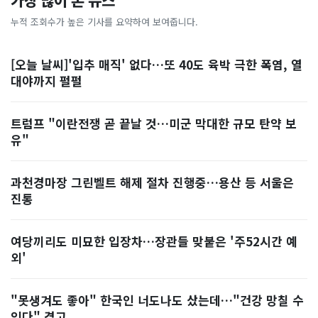
가장 많이 본 뉴스
누적 조회수가 높은 기사를 요약하여 보여줍니다.
[오늘 날씨]'입추 매직' 없다…또 40도 육박 극한 폭염, 열
대야까지 펄펄
트럼프 "이란전쟁 곧 끝날 것…미군 막대한 규모 탄약 보
유"
과천경마장 그린벨트 해제 절차 진행중…용산 등 서울은
진통
여당끼리도 미묘한 입장차…장관들 맞붙은 '주52시간 예
외'
"못생겨도 좋아" 한국인 너도나도 샀는데…"건강 망칠 수
있다" 경고, ...