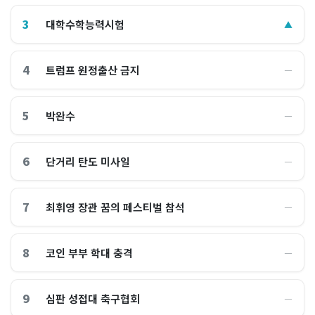
3
대학수학능력시험
▲
4
트럼프 원정출산 금지
―
5
박완수
―
6
단거리 탄도 미사일
―
7
최휘영 장관 꿈의 페스티벌 참석
―
8
코인 부부 학대 충격
―
9
심판 성접대 축구협회
―