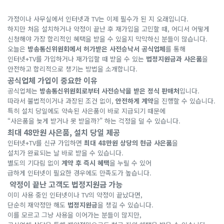
가정이나 사무실에서 인터넷과 TV는 이제 필수가 된 지 오래입니다.
하지만 처음 설치하거나 약정이 끝난 후 재가입을 고민할 때, 어디서 어떻게
신청해야 가장 합리적인 혜택을 받을 수 있을지 막막하신 분들이 많습니다.
오늘은
방송통신위원회에서 허가받은 사전승낙서 공식업체
를 통해
인터넷+TV를 가입하거나 재가입할 때 받을 수 있는
법정지원금과 사은품
을
안전하고 합리적으로 챙기는 방법을 소개합니다.
공식업체 가입이 중요한 이유
공식업체는
방송통신위원회로부터 사전승낙을 받은 정식 판매처
입니다.
따라서 불법적이거나 과장된 조건 없이,
안전하게 계약
을 진행할 수 있습니다.
특히 설치 당일에도 약속된 사은품이 바로 지급되기 때문에
“사은품을 늦게 받거나 못 받을까?” 하는 걱정을 덜 수 있습니다.
최대 48만원 사은품, 설치 당일 제공
인터넷+TV를 신규 가입하면
최대 48만원 상당의 현금 사은품
을
설치가 완료되는 날 바로 받을 수 있습니다.
별도의 기다림 없이
계약 후 즉시 혜택
을 누릴 수 있어
급하게 인터넷이 필요한 경우에도 만족도가 높습니다.
약정이 끝난 고객도 법정지원금 가능
이미 사용 중인 인터넷이나 TV의 약정이 끝났다면,
단순히 재약정만 해도
법정지원금
을 챙길 수 있습니다.
이를 모르고 그냥 사용을 이어가는 분들이 많지만,