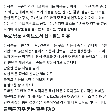
블랙툰이 꾸준히 검색되고 이용되는 이유는 명확합니다. 최신 웹툰 중심
의 빠른 업데이트, 이어보기 기능을 통한 편리한 감상, 불필요한 요소를
줄인 깔끔한 구성, 모바일과 PC 환경 모두에서 안정적인 이용이 가능하
다는 점이 주요 장점으로 꼽힙니다. 이러한 요소들은 사용자 경험을 향상
시키며 재방문율을 높이는 데 중요한 역할을 합니다.
무료 웹툰 사이트로서 선택받는 이유
블랙툰은 빠른 업데이트, 간편한 이용 구조, 사용자 중심의 인터페이스를
기반으로 많은 이용자들에게 꾸준히 선택받고 있는 플랫폼입니다. 이어
보기 기능과 직관적인 탐색 구조를 통해 사용자 편의성을 높였으며, 다양
한 콘텐츠 제공으로 만족도를 향상시키고 있습니다.
단순한 웹툰 나열을 넘어
최신 웹툰 중심의 신속한 업데이트
북마크 기능을 통한 이어보기 지원
불필요한 광고 최소화
모바일·PC 환경 모두 최적화를 통해 웹툰 이용자들의 전반적인 경험을
개선하고 있습니다. 블랙툰은 앞으로도 사용자 중심의 서비스 개선과 콘
텐츠 확장을 통해 경쟁력을 지속적으로 강화해 나갈 것으로 기대됩니다.
블랙툰 자주 묻는 질문(FAQ)