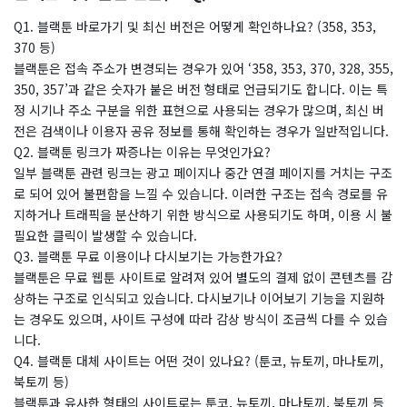
Q1. 블랙툰 바로가기 및 최신 버전은 어떻게 확인하나요? (358, 353,
370 등)
블랙툰은 접속 주소가 변경되는 경우가 있어 ‘358, 353, 370, 328, 355,
350, 357’과 같은 숫자가 붙은 버전 형태로 언급되기도 합니다. 이는 특
정 시기나 주소 구분을 위한 표현으로 사용되는 경우가 많으며, 최신 버
전은 검색이나 이용자 공유 정보를 통해 확인하는 경우가 일반적입니다.
Q2. 블랙툰 링크가 짜증나는 이유는 무엇인가요?
일부 블랙툰 관련 링크는 광고 페이지나 중간 연결 페이지를 거치는 구조
로 되어 있어 불편함을 느낄 수 있습니다. 이러한 구조는 접속 경로를 유
지하거나 트래픽을 분산하기 위한 방식으로 사용되기도 하며, 이용 시 불
필요한 클릭이 발생할 수 있습니다.
Q3. 블랙툰 무료 이용이나 다시보기는 가능한가요?
블랙툰은 무료 웹툰 사이트로 알려져 있어 별도의 결제 없이 콘텐츠를 감
상하는 구조로 인식되고 있습니다. 다시보기나 이어보기 기능을 지원하
는 경우도 있으며, 사이트 구성에 따라 감상 방식이 조금씩 다를 수 있습
니다.
Q4. 블랙툰 대체 사이트는 어떤 것이 있나요? (툰코, 뉴토끼, 마나토끼,
북토끼 등)
블랙툰과 유사한 형태의 사이트로는 툰코, 뉴토끼, 마나토끼, 북토끼 등