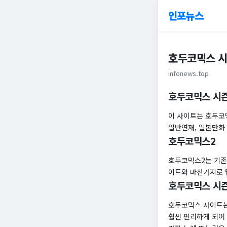
인포뉴스
호두코믹스 시
infonews.top
호두코믹스 시즌
이 사이트는 호두코
일반연재, 일본만화 
호두코믹스2
호두코믹스2는 기존 
이트와 마찬가지로 
호두코믹스 시
호두코믹스 사이트는
훨씬 편리하게 되어