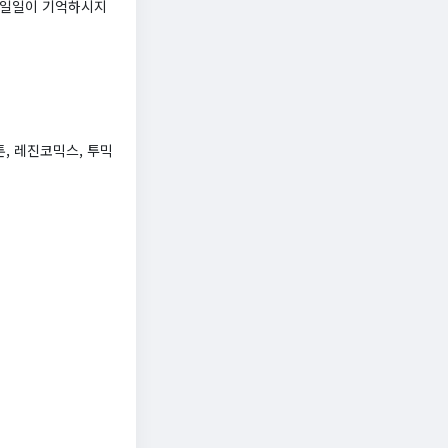
 일일이 기억하시지
툰, 레진코믹스, 투믹