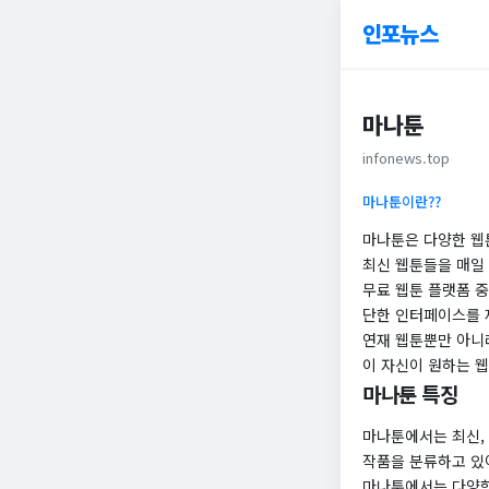
인포뉴스
마나툰
infonews.top
마나툰이란??
마나툰은 다양한 웹
최신 웹툰들을 매일 
무료 웹툰 플랫폼 중
단한 인터페이스를 
연재 웹툰뿐만 아니라
이 자신이 원하는 웹
마나툰 특징
마나툰에서는 최신,
작품을 분류하고 있
마나툰에서는 다양한