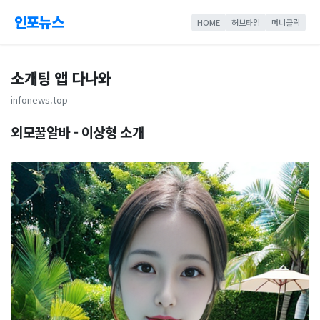
인포뉴스
HOME
허브타임
머니클릭
소개팅 앱 다나와
infonews.top
외모꿀알바 - 이상형 소개