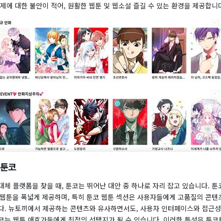
제에 대한 불만이 적어, 원활한 웹툰 및 웹소설 즐길 수 있는 환경을 제공합니
 툰코
체 플랫폼을 찾을 때, 툰코는 뛰어난 대안 중 하나로 자리 잡고 있습니다. 툰
 웹툰을 폭넓게 제공하며, 특히 툰코 웹툰 섹션은 사용자들에게 고품질의 콘텐
다. 뉴토끼에서 제공하는 콘텐츠와 유사하면서도, 사용자 인터페이스와 접근성
코는 웹툰 애호가들에게 최적의 선택지가 될 수 있습니다. 이러한 특성은 툰코