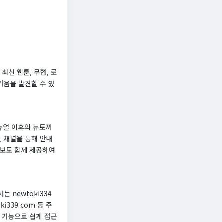
신 웹툰, 무협, 로
거움을 발견할 수 있
리뉴얼 이후의 뉴토끼
한 채널을 통해 안내
정보도 함께 제공하여
 newtoki334
oki339 com 등 주
 기능으로 쉽게 접근