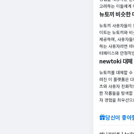
고려하는 이들에게 
뉴토끼 비슷한
뉴토끼 사용자들이 찾
이트는 뉴토끼와 비
제공하며, 사용자들
하는 사용자라면 마
터페이스와 안정적인
newtoki 대
뉴토끼를 대체할 수 
려진 이 플랫폼은 
츠와 사용자 친화적
한 작품들을 탐색할 
자 경험을 최우선으
당신이 좋아