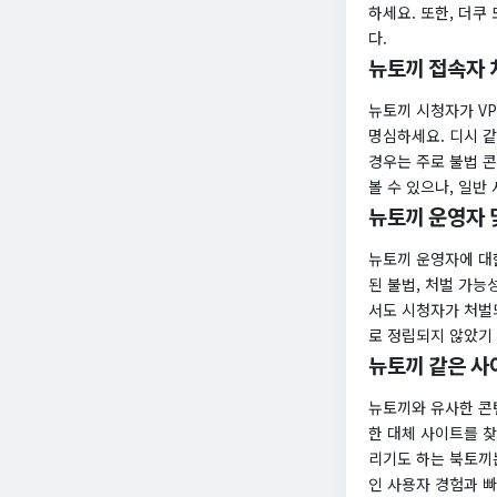
하세요. 또한, 더쿠
다.
뉴토끼 접속자 
뉴토끼 시청자가 V
명심하세요. 디시 같
경우는 주로 불법 
볼 수 있으나, 일반
뉴토끼 운영자 
뉴토끼 운영자에 대한
된 불법, 처벌 가능
서도 시청자가 처벌
로 정립되지 않았기
뉴토끼 같은 사
뉴토끼와 유사한 콘텐
한 대체 사이트를 찾
리기도 하는 북토끼
인 사용자 경험과 빠