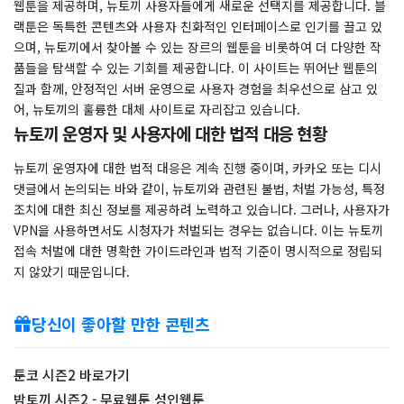
웹툰을 제공하며, 뉴토끼 사용자들에게 새로운 선택지를 제공합니다. 블
랙툰은 독특한 콘텐츠와 사용자 친화적인 인터페이스로 인기를 끌고 있
으며, 뉴토끼에서 찾아볼 수 있는 장르의 웹툰을 비롯하여 더 다양한 작
품들을 탐색할 수 있는 기회를 제공합니다. 이 사이트는 뛰어난 웹툰의
질과 함께, 안정적인 서버 운영으로 사용자 경험을 최우선으로 삼고 있
어, 뉴토끼의 훌륭한 대체 사이트로 자리잡고 있습니다.
뉴토끼 운영자 및 사용자에 대한 법적 대응 현황
뉴토끼 운영자에 대한 법적 대응은 계속 진행 중이며, 카카오 또는 디시
댓글에서 논의되는 바와 같이, 뉴토끼와 관련된 불법, 처벌 가능성, 특정
조치에 대한 최신 정보를 제공하려 노력하고 있습니다. 그러나, 사용자가
VPN을 사용하면서도 시청자가 처벌되는 경우는 없습니다. 이는 뉴토끼
접속 처벌에 대한 명확한 가이드라인과 법적 기준이 명시적으로 정립되
지 않았기 때문입니다.
당신이 좋아할 만한 콘텐츠
툰코 시즌2 바로가기
밤토끼 시즌2 - 무료웹툰 성인웹툰