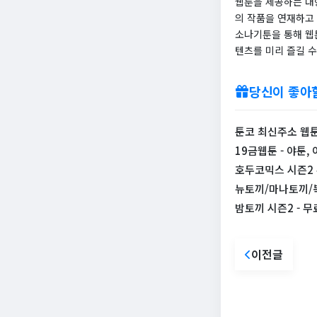
웹툰을 제공하는 대
의 작품을 연재하고
소나기툰을 통해 웹
텐츠를 미리 즐길 
당신이 좋아
툰코 최신주소 웹
19금웹툰 - 야툰,
호두코믹스 시즌2
뉴토끼/마나토끼/북
밤토끼 시즌2 - 
이전글