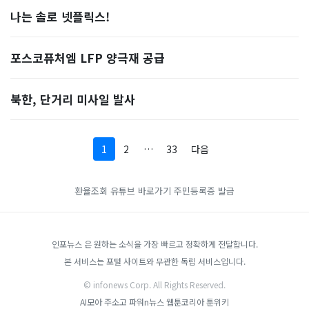
나는 솔로 넷플릭스!
포스코퓨처엠 LFP 양극재 공급
북한, 단거리 미사일 발사
1
2
…
33
다음
환율조회
유튜브 바로가기
주민등록증 발급
인포뉴스 은 원하는 소식을 가장 빠르고 정확하게 전달합니다.
본 서비스는 포털 사이트와 무관한 독립 서비스입니다.
© infonews Corp. All Rights Reserved.
AI모아
주소고
파워n뉴스
웹툰코리아
툰위키