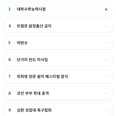
3
대학수학능력시험
▲
4
트럼프 원정출산 금지
―
5
박완수
―
6
단거리 탄도 미사일
―
7
최휘영 장관 꿈의 페스티벌 참석
―
8
코인 부부 학대 충격
―
9
심판 성접대 축구협회
―