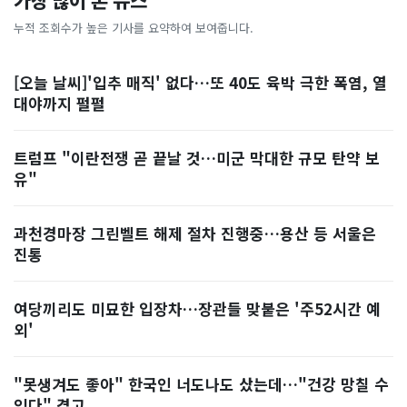
가장 많이 본 뉴스
누적 조회수가 높은 기사를 요약하여 보여줍니다.
[오늘 날씨]'입추 매직' 없다…또 40도 육박 극한 폭염, 열
대야까지 펄펄
트럼프 "이란전쟁 곧 끝날 것…미군 막대한 규모 탄약 보
유"
과천경마장 그린벨트 해제 절차 진행중…용산 등 서울은
진통
여당끼리도 미묘한 입장차…장관들 맞붙은 '주52시간 예
외'
"못생겨도 좋아" 한국인 너도나도 샀는데…"건강 망칠 수
있다" 경고, ...