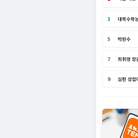
3
대학수학
5
박완수
7
최휘영 장
9
심판 성접