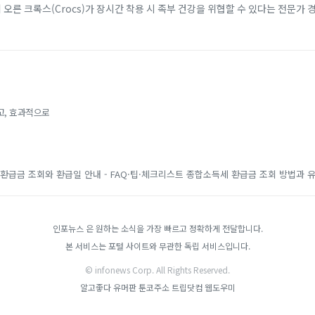
에 오른 크록스(Crocs)가 장시간 착용 시 족부 건강을 위협할 수 있다는 전문가 
 소재 덕분에 남녀노소...
고, 효과적으로
환급금 조회와 환급일 안내 - FAQ·팁·체크리스트
종합소득세 환급금 조회 방법과 유
인포뉴스 은 원하는 소식을 가장 빠르고 정확하게 전달합니다.
본 서비스는 포털 사이트와 무관한 독립 서비스입니다.
© infonews Corp. All Rights Reserved.
알고좋다
유머판
툰코주소
트립닷컴
웹도우미