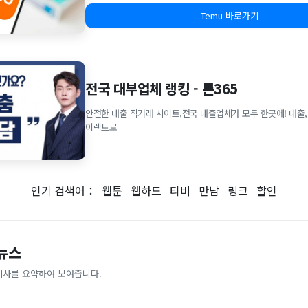
Temu 바로가기
전국 대부업체 랭킹 - 론365
안전한 대출 직거래 사이트,전국 대출업체가 모두 한곳에! 대출,
이렉트로
인기 검색어：
웹툰
웹하드
티비
만남
링크
할인
 뉴스
기사를 요약하여 보여줍니다.