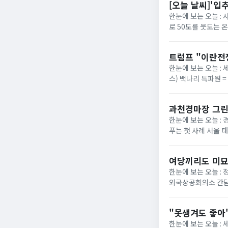
[오늘 날씨]'입
한눈에 보는 오늘 :
로 50도를 웃도는 
40도에 육박할 전망이
트럼프 "이란전
한눈에 보는 오늘 : 
스) 백나리 특파원 
은 이날 백악관 행정
과천경마장 그린
한눈에 보는 오늘 : 
푸는 첫 사례 서울 
정부가 경기 과천 경마장
여당끼리도 미묘
한눈에 보는 오늘 :
외국상공회의소 간담
법의 핵심 쟁점으로 부
"못생겨도 좋아"
한눈에 보는 오늘 :