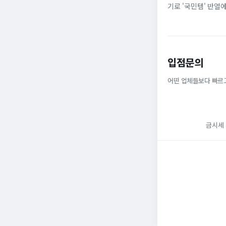
기로 '국민템' 반열
넓은 발볼과 부드러운
입점문의
어떤 업체들보다 빠르
금시세