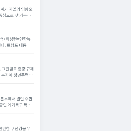
온도계가 지열의 영향으
 중심으로 낮 기온이
 반박 (워싱턴=연합뉴
했다. 트럼프 대통령
으로 그린벨트 총량 규제
옥 부지에 청년주택”
서울본부에서 열린 주한
 중인 메가특구 특별
 편안한 쿠션감을 무