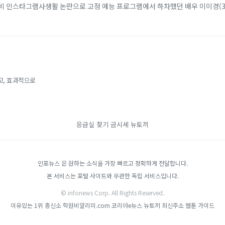
찌비 인스타그램사생활 논란으로 고정 예능 프로그램에서 하차했던 배우 이이경(3
배우 호앙옌찌비(31)는 최근 자신의 인...
고, 효과적으로
응급실 찾기
금시세
뉴토끼
인포뉴스 은 원하는 소식을 가장 빠르고 정확하게 전달합니다.
본 서비스는 포털 사이트와 무관한 독립 서비스입니다.
© infonews Corp. All Rights Reserved.
이유있는 1위 흥신소
학원비알리미.com
코리아e뉴스
뉴토끼 최신주소
웹툰 가이드