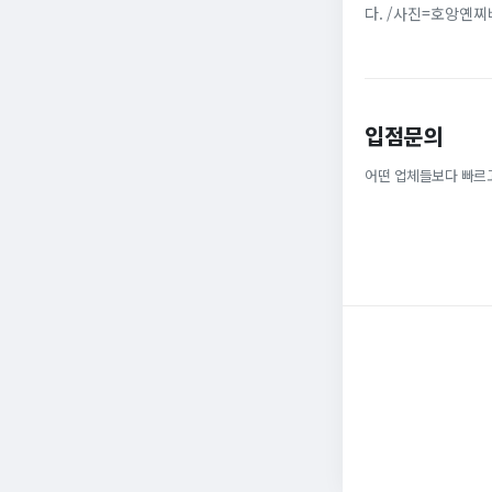
다. /사진=호앙옌
다. 베트남 가수 겸 
입점문의
어떤 업체들보다 빠르