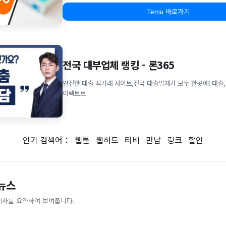
Temu 바로가기
전국 대부업체 랭킹 - 론365
안전한 대출 직거래 사이트,전국 대출업체가 모두 한곳에! 대출,
이렉트로
인기 검색어：
웹툰
웹하드
티비
만남
링크
할인
 뉴스
기사를 요약하여 보여줍니다.