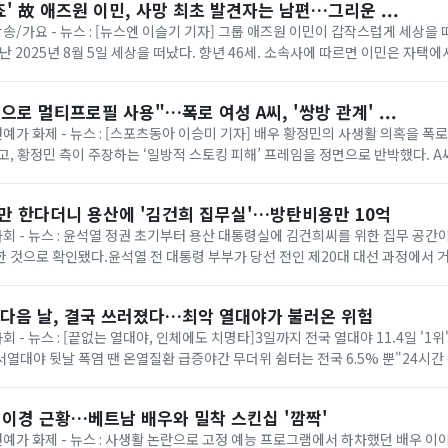
' 故 애즈원 이민, 사망 최초 발견자는 남편…그리운 ...
방송/가요 - 뉴스 : [뉴스엔 이슬기 기자] 그룹 애즈원 이민이 갑작스럽게 세상을 
지난 2025년 8월 5일 세상을 떠났다. 향년 46세. 소속사에 따르면 이민은 자택
편이 최초 발견해 신고...
으로 멀티프로필 사용"…폭로 여성 A씨, '쌍방 관계' ...
연예가 화제 - 뉴스 : [스포츠동아 이승미 기자] 배우 황정민의 사생활 의혹을 폭
고, 황정민 측이 주장하는 ‘일방적 스토킹 피해’ 프레임을 정면으로 반박했다. A
톡 멀티프로필 정황과 음성 통화...
할만 한다더니 용산에 '김건희 집무실'…방탄비용만 10억
 사회 - 뉴스 : 윤석열 정권 초기부터 용산 대통령실에 김건희씨를 위한 집무 공
 것으로 확인됐다.윤석열 전 대통령 부부가 당선 전인 제20대 대선 과정에서 
주장하지 않겠다고 약속했지만, ...
 다음 날, 결국 쓰러졌다…최악 열대야가 불러온 위험
사회 - 뉴스 : [끝없는 열대야, 인체에도 치명타]3일까지 전국 열대야 11.4일 '1
어서열대야 뒷날 폭염 땐 온열질환 급증야간 무더위 쉼터는 전국 6.5% 뿐"24시간
깨다 했죠. 몸에 ...
이이경 근황…베트남 배우와 밀착 스킨십 '깜짝'
 연예가 화제 - 뉴스 : 사생활 논란으로 고정 예능 프로그램에서 하차했던 배우 