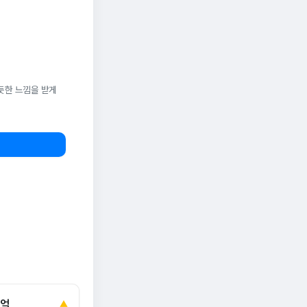
듯한 느낌을 받게
0억
▲