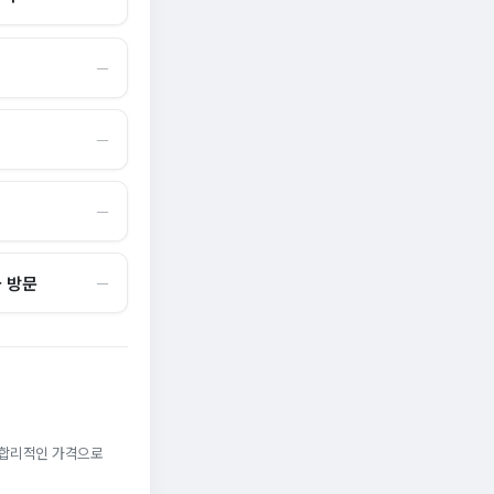
―
―
―
국 방문
―
. 합리적인 가격으로