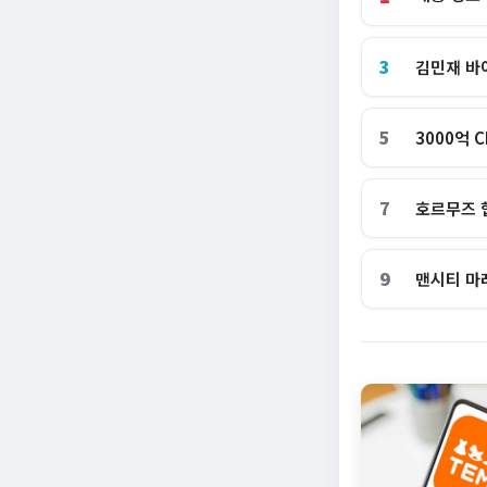
3
김민재 바
5
3000억 
7
호르무즈 
9
맨시티 마