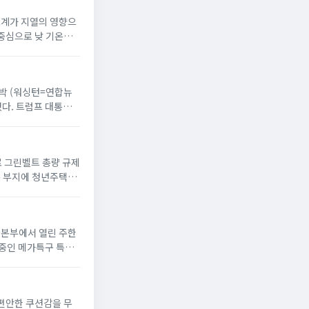
온도계가 지열의 영향으
 중심으로 낮 기온이
 반박 (워싱턴=연합뉴
했다. 트럼프 대통령
으로 그린벨트 총량 규제
옥 부지에 청년주택”
서울본부에서 열린 주한
 중인 메가특구 특별
 편안한 쿠션감을 무