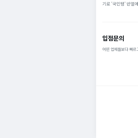
기로 '국민템' 반열
넓은 발볼과 부드러운
입점문의
어떤 업체들보다 빠르