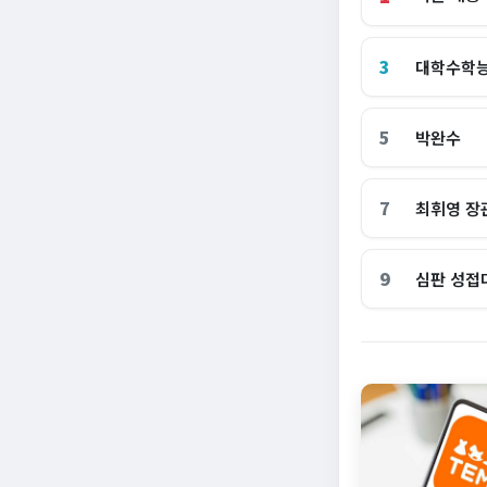
3
대학수학
5
박완수
7
최휘영 장
9
심판 성접