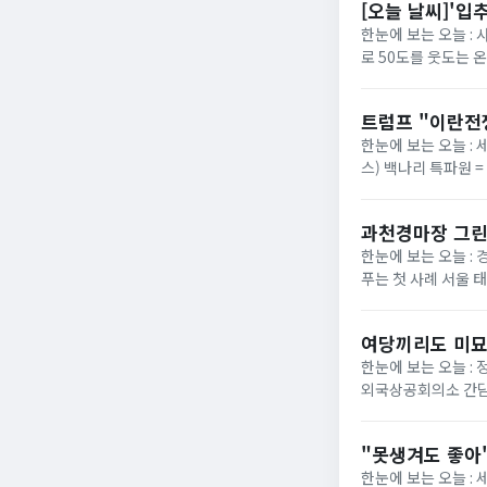
[오늘 날씨]'입
한눈에 보는 오늘 :
로 50도를 웃도는 
40도에 육박할 전망이
트럼프 "이란전
한눈에 보는 오늘 : 
스) 백나리 특파원 
은 이날 백악관 행정
과천경마장 그린
한눈에 보는 오늘 : 
푸는 첫 사례 서울 
정부가 경기 과천 경마장
여당끼리도 미묘
한눈에 보는 오늘 :
외국상공회의소 간담
법의 핵심 쟁점으로 부
"못생겨도 좋아"
한눈에 보는 오늘 :