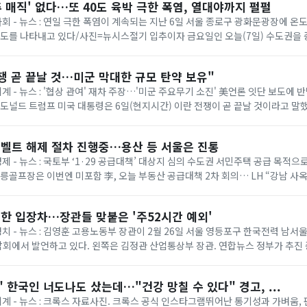
추 매직' 없다…또 40도 육박 극한 폭염, 열대야까지 펄펄
 사회 - 뉴스 : 연일 극한 폭염이 계속되는 지난 6일 서울 종로구 광화문광장에 
온도를 나타내고 있다/사진=뉴시스절기 입추이자 금요일인 오늘(7일) 수도권을
다. 기상청에 따르면 이날은 ...
쟁 곧 끝날 것…미군 막대한 규모 탄약 보유"
세계 - 뉴스 : '협상 관여' 재차 주장…'미군 주요무기 소진' 美언론 잇단 보도에
= 도널드 트럼프 미국 대통령은 6일(현지시간) 이란 전쟁이 곧 끝날 것이라고 말
명령 서명식에서 취재진과...
벨트 해제 절차 진행중…용산 등 서울은 진통
경제 - 뉴스 : 국토부 ‘1·29 공급대책’ 대상지 심의 수도권 서민주택 공급 목적
태릉골프장은 이번엔 미포함 李, 오늘 부동산 공급대책 2차 회의… LH “강남 사
 등 올해 1·...
한 입장차…장관들 맞붙은 '주52시간 예외'
 정치 - 뉴스 : 김영훈 고용노동부 장관이 2월 26일 서울 영등포구 한국전력 남
회에서 발언하고 있다. 왼쪽은 김정관 산업통상부 장관. 연합뉴스 정부가 추진
상한 ‘주 52시간제 특례’가 정...
 한국인 너도나도 샀는데…"건강 망칠 수 있다" 경고, ...
 세계 - 뉴스 : 크록스 자료사진. 크록스 공식 인스타그램뛰어난 통기성과 가벼움,