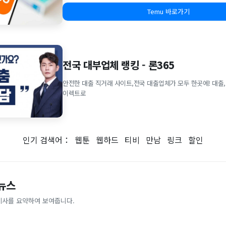
Temu 바로가기
전국 대부업체 랭킹 - 론365
안전한 대출 직거래 사이트,전국 대출업체가 모두 한곳에! 대출,
이렉트로
인기 검색어：
웹툰
웹하드
티비
만남
링크
할인
 뉴스
기사를 요약하여 보여줍니다.