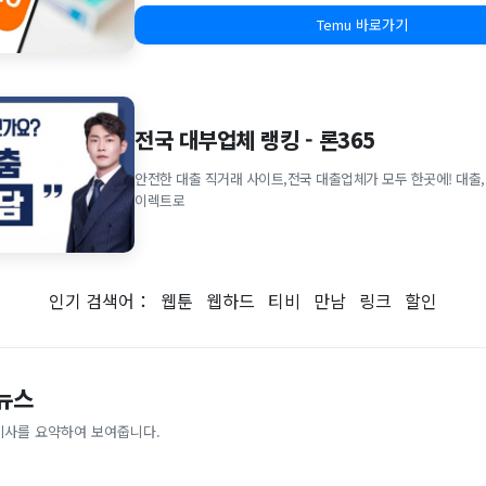
Temu 바로가기
전국 대부업체 랭킹 - 론365
안전한 대출 직거래 사이트,전국 대출업체가 모두 한곳에! 대출,
이렉트로
인기 검색어：
웹툰
웹하드
티비
만남
링크
할인
 뉴스
기사를 요약하여 보여줍니다.