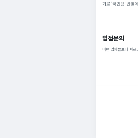
기로 '국민템' 반열
넓은 발볼과 부드러운
입점문의
어떤 업체들보다 빠르