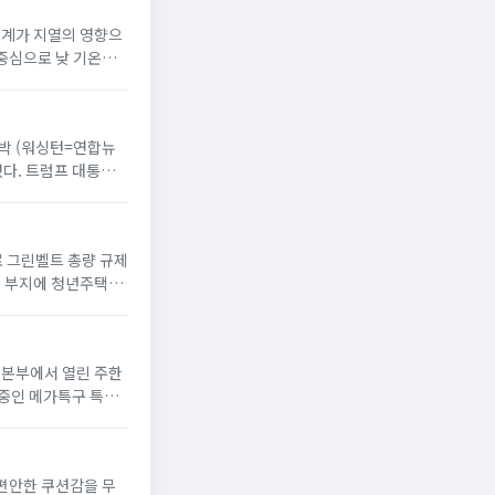
온도계가 지열의 영향으
 중심으로 낮 기온이
 반박 (워싱턴=연합뉴
했다. 트럼프 대통령
으로 그린벨트 총량 규제
옥 부지에 청년주택”
서울본부에서 열린 주한
 중인 메가특구 특별
 편안한 쿠션감을 무