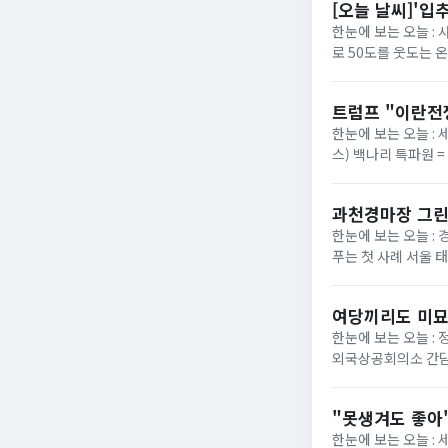
[오늘 날씨]'입
한눈에 보는 오늘 :
로 50도를 웃도는 
40도에 육박할 전망이
트럼프 "이란전
한눈에 보는 오늘 : 
스) 백나리 특파원 
은 이날 백악관 행정
과천경마장 그린
한눈에 보는 오늘 : 
푸는 첫 사례 서울 
정부가 경기 과천 경마장
여당끼리도 미묘
한눈에 보는 오늘 :
외국상공회의소 간담
법의 핵심 쟁점으로 부
"못생겨도 좋아"
한눈에 보는 오늘 :