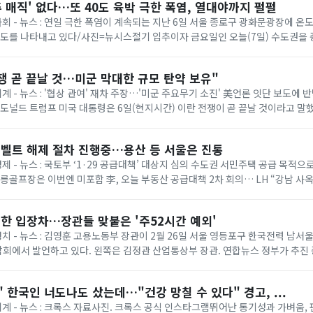
추 매직' 없다…또 40도 육박 극한 폭염, 열대야까지 펄펄
 사회 - 뉴스 : 연일 극한 폭염이 계속되는 지난 6일 서울 종로구 광화문광장에 
온도를 나타내고 있다/사진=뉴시스절기 입추이자 금요일인 오늘(7일) 수도권을
다. 기상청에 따르면 이날은 ...
쟁 곧 끝날 것…미군 막대한 규모 탄약 보유"
세계 - 뉴스 : '협상 관여' 재차 주장…'미군 주요무기 소진' 美언론 잇단 보도에
= 도널드 트럼프 미국 대통령은 6일(현지시간) 이란 전쟁이 곧 끝날 것이라고 말
명령 서명식에서 취재진과...
벨트 해제 절차 진행중…용산 등 서울은 진통
경제 - 뉴스 : 국토부 ‘1·29 공급대책’ 대상지 심의 수도권 서민주택 공급 목적
태릉골프장은 이번엔 미포함 李, 오늘 부동산 공급대책 2차 회의… LH “강남 사
 등 올해 1·...
한 입장차…장관들 맞붙은 '주52시간 예외'
 정치 - 뉴스 : 김영훈 고용노동부 장관이 2월 26일 서울 영등포구 한국전력 남
회에서 발언하고 있다. 왼쪽은 김정관 산업통상부 장관. 연합뉴스 정부가 추진
상한 ‘주 52시간제 특례’가 정...
 한국인 너도나도 샀는데…"건강 망칠 수 있다" 경고, ...
 세계 - 뉴스 : 크록스 자료사진. 크록스 공식 인스타그램뛰어난 통기성과 가벼움,