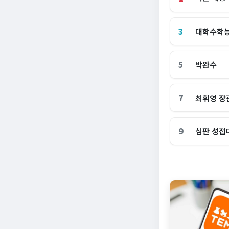
3
대학수학
5
박완수
7
최휘영 장
9
심판 성접