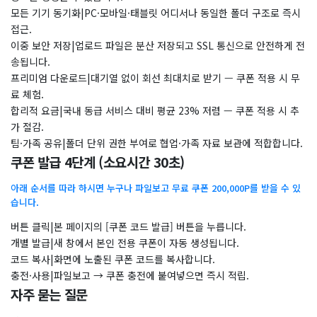
모든 기기 동기화|PC·모바일·태블릿 어디서나 동일한 폴더 구조로 즉시
접근.
이중 보안 저장|업로드 파일은 분산 저장되고 SSL 통신으로 안전하게 전
송됩니다.
프리미엄 다운로드|대기열 없이 회선 최대치로 받기 — 쿠폰 적용 시 무
료 체험.
합리적 요금|국내 동급 서비스 대비 평균 23% 저렴 — 쿠폰 적용 시 추
가 절감.
팀·가족 공유|폴더 단위 권한 부여로 협업·가족 자료 보관에 적합합니다.
쿠폰 발급 4단계 (소요시간 30초)
아래 순서를 따라 하시면 누구나 파일보고 무료 쿠폰 200,000P를 받을 수 있
습니다.
버튼 클릭|본 페이지의 [쿠폰 코드 발급] 버튼을 누릅니다.
개별 발급|새 창에서 본인 전용 쿠폰이 자동 생성됩니다.
코드 복사|화면에 노출된 쿠폰 코드를 복사합니다.
충전·사용|파일보고 → 쿠폰 충전에 붙여넣으면 즉시 적립.
자주 묻는 질문