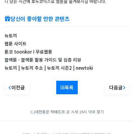
니 남는 시간에 호두코믹스로 웹툰을 즐겨보시길 바랍니다.
당신이 좋아할 만한 콘텐츠
뉴토끼
웹툰 사이트
툰코 toonkor I 무료웹툰
블랙툰 - 블랙툰 활용 가이드 및 심층 리뷰
뉴토끼 | 뉴토끼 주소 | 뉴토끼 시즌2 | newtoki
이전글
목록
다음글
CJ대한통운 택배조회
금 시세
24시 약국 찾기