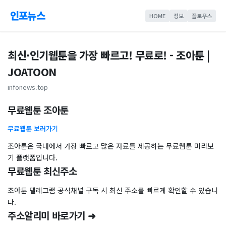
인포뉴스
HOME
정보
플로우스
최신·인기웹툰을 가장 빠르고! 무료로! - 조아툰 |
JOATOON
infonews.top
무료웹툰 조아툰
무료웹툰 보러가기
조아툰은 국내에서 가장 빠르고 많은 자료를 제공하는 무료웹툰 미리보
기 플랫폼입니다.
무료웹툰 최신주소
조아툰 텔레그램 공식채널 구독 시 최신 주소를 빠르게 확인할 수 있습니
다.
주소알리미 바로가기 ➜