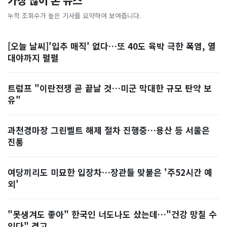
가장 많이 본 뉴스
누적 조회수가 높은 기사를 요약하여 보여줍니다.
[오늘 날씨]'입추 매직' 없다…또 40도 육박 극한 폭염, 열
대야까지 펄펄
트럼프 "이란전쟁 곧 끝날 것…미군 막대한 규모 탄약 보
유"
과천경마장 그린벨트 해제 절차 진행중…용산 등 서울은
진통
여당끼리도 미묘한 입장차…장관들 맞붙은 '주52시간 예
외'
"못생겨도 좋아" 한국인 너도나도 샀는데…"건강 망칠 수
있다" 경고, ...