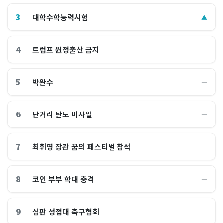
3
대학수학능력시험
▲
4
트럼프 원정출산 금지
―
5
박완수
―
6
단거리 탄도 미사일
―
7
최휘영 장관 꿈의 페스티벌 참석
―
8
코인 부부 학대 충격
―
9
심판 성접대 축구협회
―