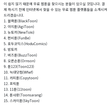
이 쉽지 않기 때문에 무료 웹툰을 찾으시는 분들이 있으실 것입니다. 결
제 하시기 전에 인터넷에서 찾을 수 있는 무료 웹툰 플랫폼들을 소개시켜
드리겠습니다.
1. 블랙툰(BlackToon)
2. 아지툰(AgiToon)
3. 뉴토끼(NewToki)
4. 펀비툰(FunBe)
5. 호두코믹스(HoduComics)
6. 밤토끼
7. 버즈툰(BuzzToon)
8. 오른손툰(Ornson)
9. 툰123(Toon123)
10. 늑대닷컴(Wfwf)
11. 카피툰(Copytoon)
12. 프릭툰
13. 11툰(11toon)
14. 툰사랑(Toonsarang)
15. 스카이툰(SkyToon)